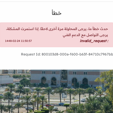
خطأ
حدث خطأ ما، يرجى المحاولة مرة أخرى لاحقًا. إذا استمرت المشكلة،
يرجى التواصل مع الدعم الفني
: invalid_request
1448-02-24 11:50:57
Request Id: 800103d8-000a-f600-b63f-84710c7967b